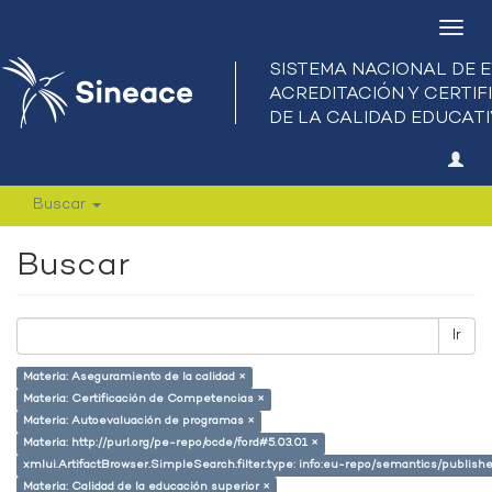
Camb
nave
Buscar
Buscar
Ir
Materia: Aseguramiento de la calidad ×
Materia: Certificación de Competencias ×
Materia: Autoevaluación de programas ×
Materia: http://purl.org/pe-repo/ocde/ford#5.03.01 ×
xmlui.ArtifactBrowser.SimpleSearch.filter.type: info:eu-repo/semantics/publish
Materia: Calidad de la educación superior ×