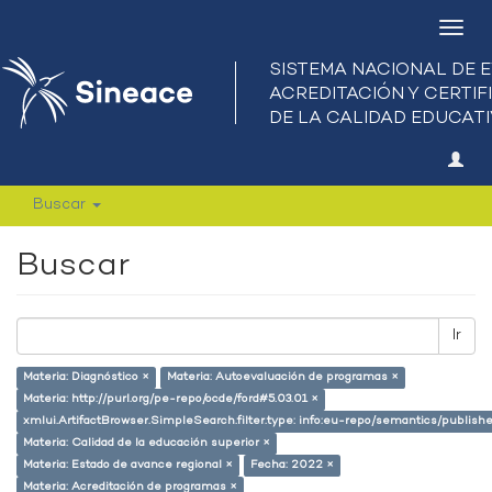
Camb
nave
Buscar
Buscar
Ir
Materia: Diagnóstico ×
Materia: Autoevaluación de programas ×
Materia: http://purl.org/pe-repo/ocde/ford#5.03.01 ×
xmlui.ArtifactBrowser.SimpleSearch.filter.type: info:eu-repo/semantics/publish
Materia: Calidad de la educación superior ×
Materia: Estado de avance regional ×
Fecha: 2022 ×
Materia: Acreditación de programas ×