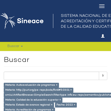
Camb
nave
Buscar
Buscar
Ir
Materia: Autoevaluación de programas ×
Materia: http://purl.org/pe-repo/ocde/ford#5.03.01 ×
xmlui.ArtifactBrowser.SimpleSearch.filter.type: info:eu-repo/semantics/publish
Materia: Calidad de la educación superior ×
Materia: Estado de avance regional ×
Fecha: 2022 ×
Materia: Acreditación de programas ×