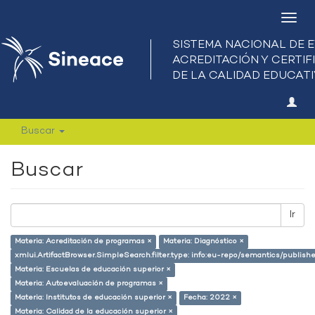
Camb
nave
Buscar
Buscar
Ir
Materia: Acreditación de programas ×
Materia: Diagnóstico ×
xmlui.ArtifactBrowser.SimpleSearch.filter.type: info:eu-repo/semantics/publish
Materia: Escuelas de educación superior ×
Materia: Autoevaluación de programas ×
Materia: Institutos de educación superior ×
Fecha: 2022 ×
Materia: Calidad de la educación superior ×