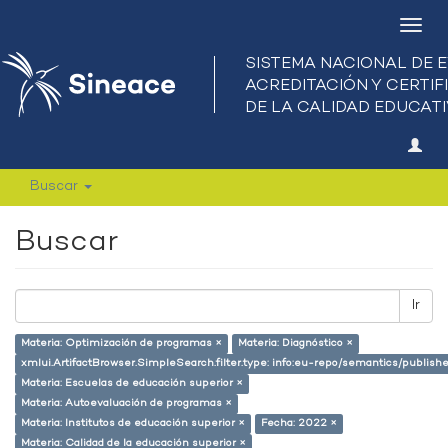
Camb
nave
Buscar
Buscar
Ir
Materia: Optimización de programas ×
Materia: Diagnóstico ×
xmlui.ArtifactBrowser.SimpleSearch.filter.type: info:eu-repo/semantics/publish
Materia: Escuelas de educación superior ×
Materia: Autoevaluación de programas ×
Materia: Institutos de educación superior ×
Fecha: 2022 ×
Materia: Calidad de la educación superior ×