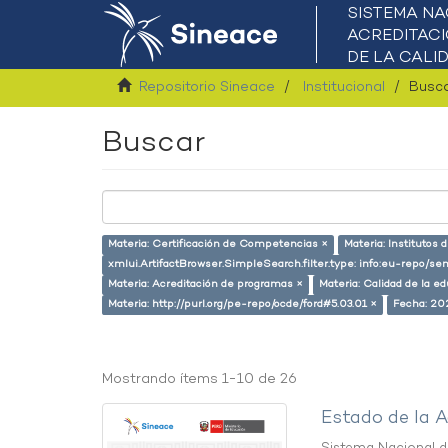
Repositorio Sineace
Institucional
Busc
Buscar
Materia: Certificación de Competencias ×
Materia: Institutos
xmlui.ArtifactBrowser.SimpleSearch.filter.type: info:eu-repo/s
Materia: Acreditación de programas ×
Materia: Calidad de la e
Materia: http://purl.org/pe-repo/ocde/ford#5.03.01 ×
Fecha: 20
Mostrando ítems 1-10 de 26
Estado de la A