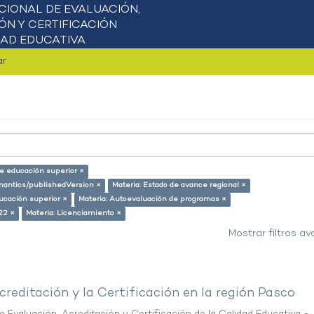
ar
 de educación superior ×
emantics/publishedVersion ×
Materia: Estado de avance regional ×
ducación superior ×
Materia: Autoevaluación de programas ×
22 ×
Materia: Licenciamiento ×
Mostrar filtros a
creditación y la Certificación en la región Pasco