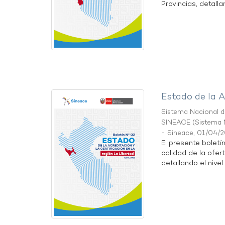
Provincias, detallan
Estado de la A
Sistema Nacional de
SINEACE
(
Sistema N
- Sineace
,
01/04/
El presente boletí
calidad de la ofer
detallando el nivel 