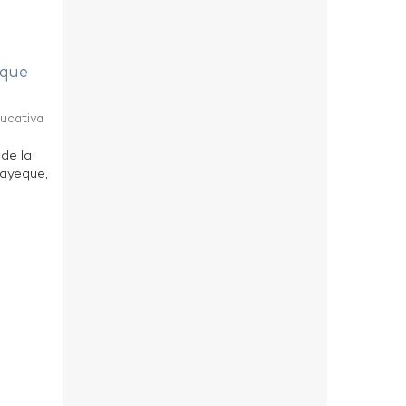
eque
ducativa
 de la
bayeque,