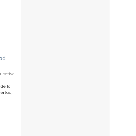
tad
ducativa
 de la
bertad,