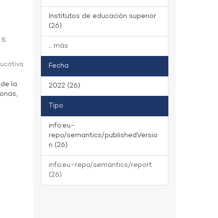
Institutos de educación superior
(26)
as
... más
ducativa
Fecha
 de la
2022 (26)
zonas,
Tipo
info:eu-
repo/semantics/publishedVersio
n (26)
info:eu-repo/semantics/report
(26)