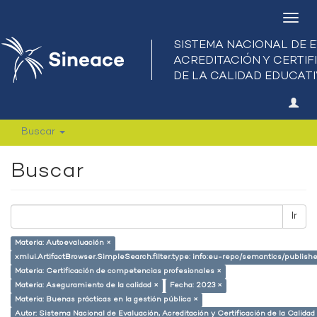
Camb
nave
Buscar
Buscar
Ir
Materia: Autoevaluación ×
xmlui.ArtifactBrowser.SimpleSearch.filter.type: info:eu-repo/semantics/publish
Materia: Certificación de competencias profesionales ×
Materia: Aseguramiento de la calidad ×
Fecha: 2023 ×
Materia: Buenas prácticas en la gestión pública ×
Autor: Sistema Nacional de Evaluación, Acreditación y Certificación de la Calid