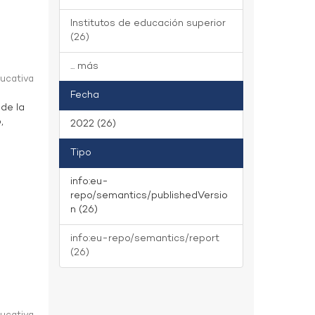
Institutos de educación superior
(26)
... más
ducativa
Fecha
 de la
,
2022 (26)
Tipo
info:eu-
repo/semantics/publishedVersio
n (26)
info:eu-repo/semantics/report
(26)