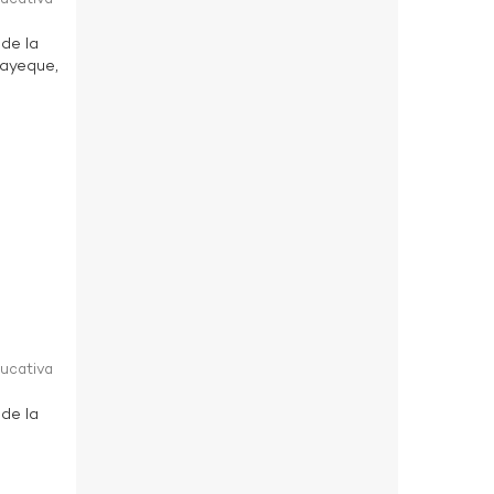
 de la
bayeque,
ducativa
 de la