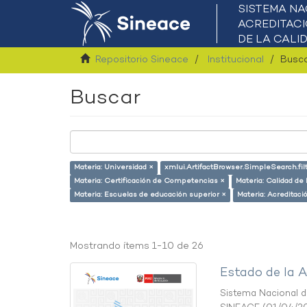
Repositorio Sineace
Institucional
Busc
Buscar
Materia: Universidad ×
xmlui.ArtifactBrowser.SimpleSearch.fil
Materia: Certificación de Competencias ×
Materia: Calidad de
Materia: Escuelas de educación superior ×
Materia: Acreditac
Mostrando ítems 1-10 de 26
Estado de la A
Sistema Nacional de