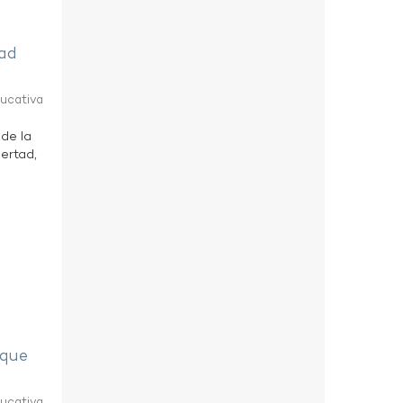
tad
ducativa
 de la
bertad,
eque
ducativa