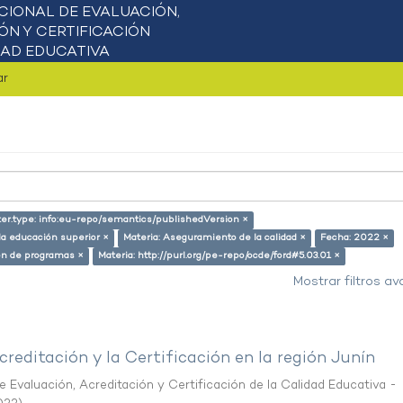
ar
ter.type: info:eu-repo/semantics/publishedVersion ×
 la educación superior ×
Materia: Aseguramiento de la calidad ×
Fecha: 2022 ×
ión de programas ×
Materia: http://purl.org/pe-repo/ocde/ford#5.03.01 ×
Mostrar filtros a
creditación y la Certificación en la región Junín
 Evaluación, Acreditación y Certificación de la Calidad Educativa -