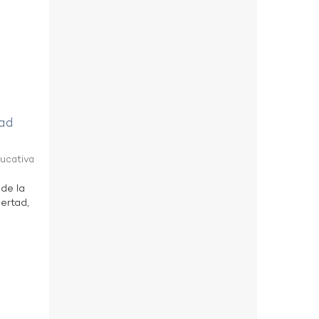
tad
ducativa
 de la
bertad,