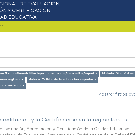
ar
ser.SimpleSearch.filter.type: info:eu-repo/semantics/report ×
Materia: Diagnóstico
ance regional ×
Materia: Calidad de la educación superior ×
icenciamiento ×
Mostrar filtros a
creditación y la Certificación en la región Pasco
 Evaluación, Acreditación y Certificación de la Calidad Educativa -