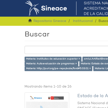
Repositorio Sineace
Institucional
Busc
Buscar
Materia: Institutos de educación superior ×
xmlui.ArtifactBrow
Materia: Autoevaluación de programas ×
Materia: Estado de av
Materia: http://purl.org/pe-repo/ocde/ford#5.03.01 ×
Materia: L
Mostrando ítems 1-10 de 26
Estado de la A
Sistema Nacional de