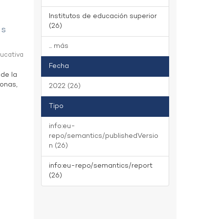
Institutos de educación superior
(26)
as
... más
ducativa
Fecha
 de la
zonas,
2022 (26)
Tipo
info:eu-
repo/semantics/publishedVersio
n (26)
info:eu-repo/semantics/report
(26)