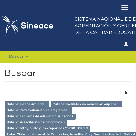
Camb
nave
Buscar
Buscar
Ir
Materia: Licenciamiento ×
Materia: Institutos de educación superior ×
Materia: Autoevaluación de programas ×
Materia: Escuelas de educación superior ×
Materia: Acreditación de programas ×
Materia: http://purl.org/pe-repo/ocde/ford#5.03.01 ×
Autor: Sistema Nacional de Evaluación, Acreditación y Certificación de la Calid