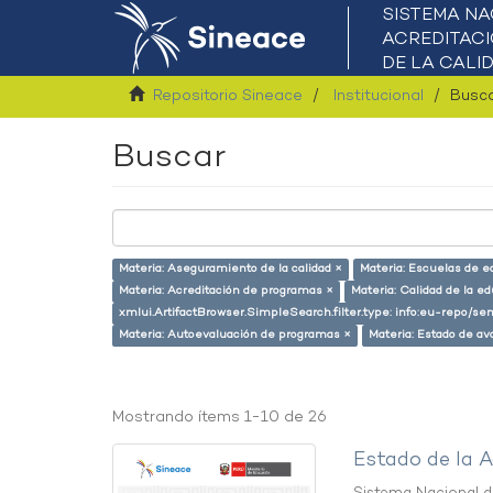
Repositorio Sineace
Institucional
Busc
Buscar
Materia: Aseguramiento de la calidad ×
Materia: Escuelas de e
Materia: Acreditación de programas ×
Materia: Calidad de la e
xmlui.ArtifactBrowser.SimpleSearch.filter.type: info:eu-repo/s
Materia: Autoevaluación de programas ×
Materia: Estado de av
Mostrando ítems 1-10 de 26
Estado de la A