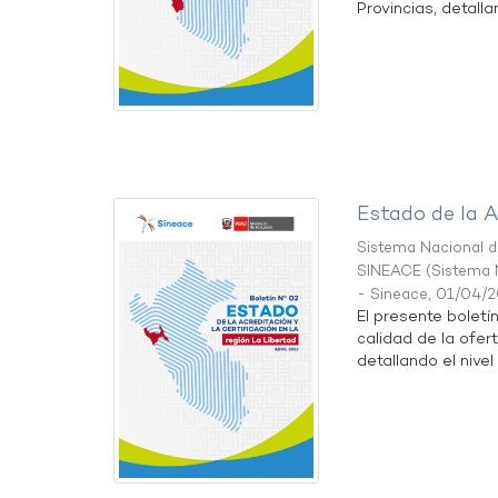
Provincias, detallan
Estado de la A
Sistema Nacional de
SINEACE
(
Sistema N
- Sineace
,
01/04/
El presente boletí
calidad de la ofer
detallando el nivel 