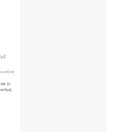
tad
ducativa
 de la
bertad,