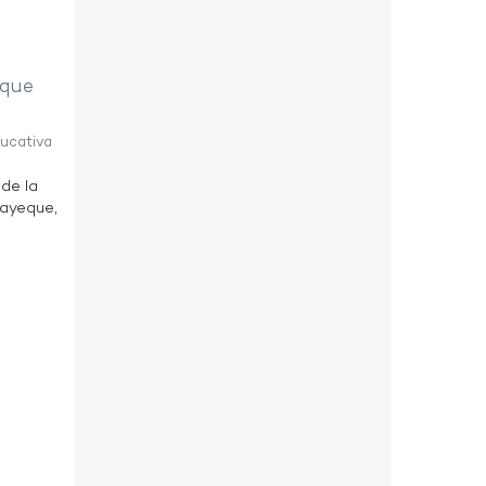
eque
ducativa
 de la
bayeque,