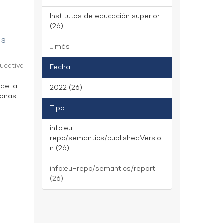
Institutos de educación superior
(26)
as
... más
ducativa
Fecha
 de la
2022 (26)
zonas,
Tipo
info:eu-
repo/semantics/publishedVersio
n (26)
info:eu-repo/semantics/report
(26)