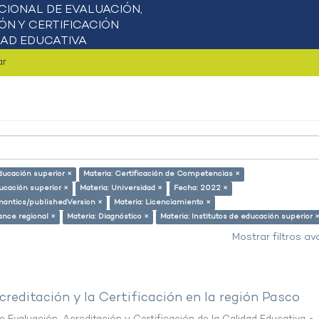
ar
ducación superior ×
Materia: Certificación de Competencias ×
ducación superior ×
Materia: Universidad ×
Fecha: 2022 ×
emantics/publishedVersion ×
Materia: Licenciamiento ×
ance regional ×
Materia: Diagnóstico ×
Materia: Institutos de educación superior 
Mostrar filtros a
creditación y la Certificación en la región Pasco