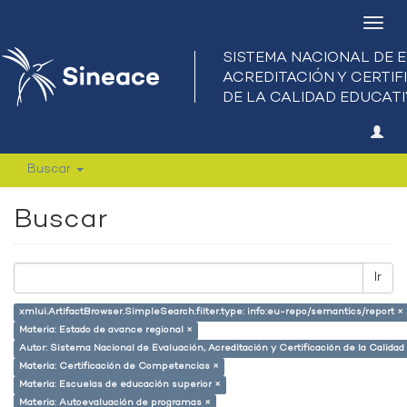
Camb
nave
Buscar
Buscar
Ir
xmlui.ArtifactBrowser.SimpleSearch.filter.type: info:eu-repo/semantics/report ×
Materia: Estado de avance regional ×
Autor: Sistema Nacional de Evaluación, Acreditación y Certificación de la Calid
Materia: Certificación de Competencias ×
Materia: Escuelas de educación superior ×
Materia: Autoevaluación de programas ×