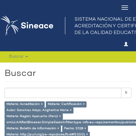
Camb
nave
Buscar
Buscar
Ir
Materia: Acreditación ×
Materia: Certificación ×
Autor: Sanchez Alayo, Angheline Marie ×
Materia: Región Ayacucho (Perú) ×
xmlui.ArtifactBrowser.SimpleSearch.filter.type: info:eu-repo/semantics/publish
Materia: Boletín de información ×
Fecha: 2018 ×
Materia: http://purl.org/pe-repo/ocde/ford#5.03.01 ×