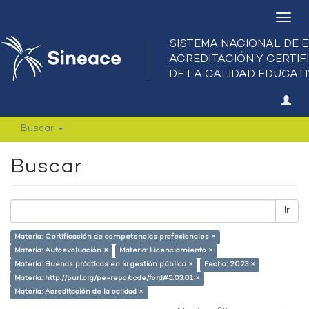
Camb
nave
Buscar
Buscar
Ir
Materia: Certificación de competencias profesionales ×
Materia: Autoevaluación ×
Materia: Licenciamiento ×
Materia: Buenas prácticas en la gestión pública ×
Fecha: 2023 ×
Materia: http://purl.org/pe-repo/ocde/ford#5.03.01 ×
Materia: Acreditación de la calidad ×