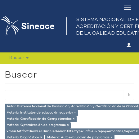
Camb
nave
Buscar
Buscar
Ir
Autor: Sistema Nacional de Evaluación, Acreditación y Certificación de la Calid
Materia: Institutos de educación superior ×
Materia: Certificación de Competencias ×
Materia: Optimización de programas ×
xmlui.ArtifactBrowser.SimpleSearch.filter.type: info:eu-repo/semantics/report ×
Materia: Diagnóstico ×
Materia: Autoevaluación de programas ×