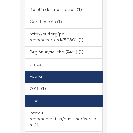
Boletín de información (1)
Certificación (1)
http://purl.org/pe-
repo/ocde/ford#5.03.01 (1)
Región Ayacucho (Perú) (1)
... más
Fecha
2018 (1)
Tipo
info:eu-
repo/semantics/publishedVersio
n (1)