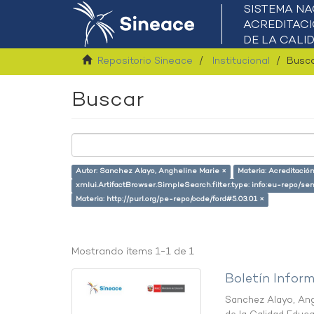
Repositorio Sineace
Institucional
Busc
Buscar
Autor: Sanchez Alayo, Angheline Marie ×
Materia: Acreditació
xmlui.ArtifactBrowser.SimpleSearch.filter.type: info:eu-repo/s
Materia: http://purl.org/pe-repo/ocde/ford#5.03.01 ×
Mostrando ítems 1-1 de 1
Boletín Inform
Sanchez Alayo, Ang