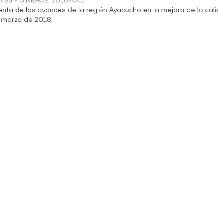
ativa - SINEACE
,
2018-04
)
enta de los avances de la región Ayacucho en la mejora de la cal
e marzo de 2018.