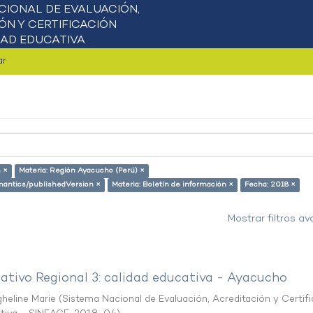
ar
n ×
Materia: Región Ayacucho (Perú) ×
emantics/publishedVersion ×
Materia: Boletín de información ×
Fecha: 2018 ×
Mostrar filtros a
ativo Regional 3: calidad educativa - Ayacucho
heline Marie
(
Sistema Nacional de Evaluación, Acreditación y Certif