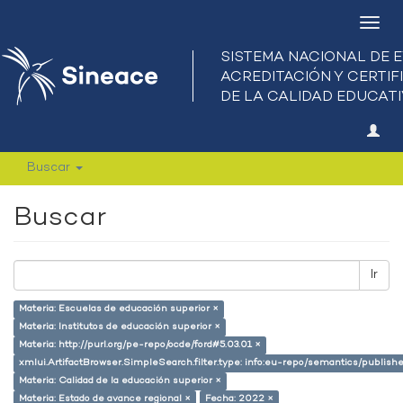
Camb
nave
Buscar
Buscar
Ir
Materia: Escuelas de educación superior ×
Materia: Institutos de educación superior ×
Materia: http://purl.org/pe-repo/ocde/ford#5.03.01 ×
xmlui.ArtifactBrowser.SimpleSearch.filter.type: info:eu-repo/semantics/publish
Materia: Calidad de la educación superior ×
Materia: Estado de avance regional ×
Fecha: 2022 ×