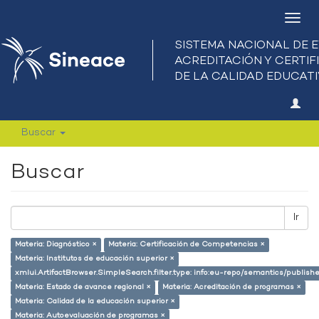
Camb
nave
Buscar
Buscar
Ir
Materia: Diagnóstico ×
Materia: Certificación de Competencias ×
Materia: Institutos de educación superior ×
xmlui.ArtifactBrowser.SimpleSearch.filter.type: info:eu-repo/semantics/publish
Materia: Estado de avance regional ×
Materia: Acreditación de programas ×
Materia: Calidad de la educación superior ×
Materia: Autoevaluación de programas ×