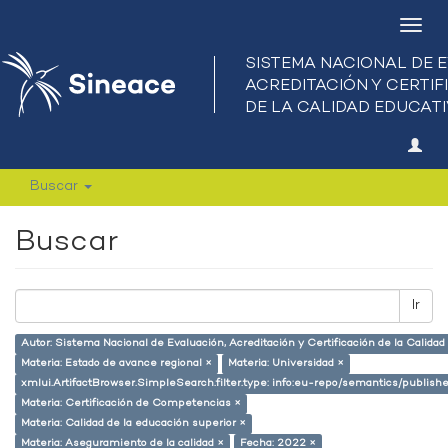
Camb
nave
Buscar
Buscar
Ir
Autor: Sistema Nacional de Evaluación, Acreditación y Certificación de la Calid
Materia: Estado de avance regional ×
Materia: Universidad ×
xmlui.ArtifactBrowser.SimpleSearch.filter.type: info:eu-repo/semantics/publish
Materia: Certificación de Competencias ×
Materia: Calidad de la educación superior ×
Materia: Aseguramiento de la calidad ×
Fecha: 2022 ×