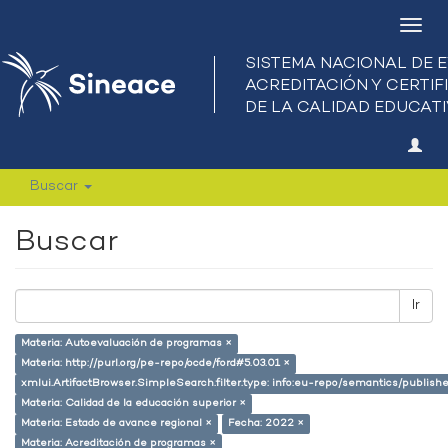
Camb
nave
Buscar
Buscar
Ir
Materia: Autoevaluación de programas ×
Materia: http://purl.org/pe-repo/ocde/ford#5.03.01 ×
xmlui.ArtifactBrowser.SimpleSearch.filter.type: info:eu-repo/semantics/publish
Materia: Calidad de la educación superior ×
Materia: Estado de avance regional ×
Fecha: 2022 ×
Materia: Acreditación de programas ×