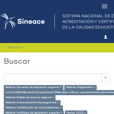
Camb
nave
Buscar
Buscar
Ir
Materia: Escuelas de educación superior ×
Materia: Diagnóstico ×
xmlui.ArtifactBrowser.SimpleSearch.filter.type: info:eu-repo/semantics/publish
Materia: Estado de avance regional ×
Materia: Autoevaluación de programas ×
Materia: Certificación de Competencias ×
Materia: Institutos de educación superior ×
Fecha: 2022 ×