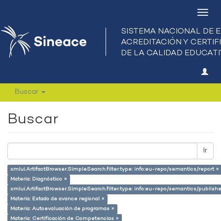
Camb
nave
Buscar
Buscar
Ir
xmlui.ArtifactBrowser.SimpleSearch.filter.type: info:eu-repo/semantics/report ×
Materia: Diagnóstico ×
xmlui.ArtifactBrowser.SimpleSearch.filter.type: info:eu-repo/semantics/publish
Materia: Estado de avance regional ×
Materia: Autoevaluación de programas ×
Materia: Certificación de Competencias ×