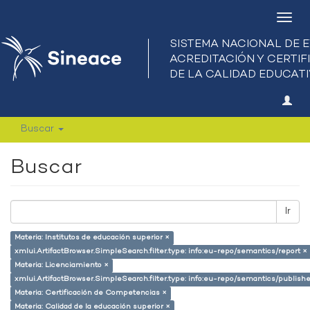
Camb
nave
Buscar
Buscar
Ir
Materia: Institutos de educación superior ×
xmlui.ArtifactBrowser.SimpleSearch.filter.type: info:eu-repo/semantics/report ×
Materia: Licenciamiento ×
xmlui.ArtifactBrowser.SimpleSearch.filter.type: info:eu-repo/semantics/publish
Materia: Certificación de Competencias ×
Materia: Calidad de la educación superior ×