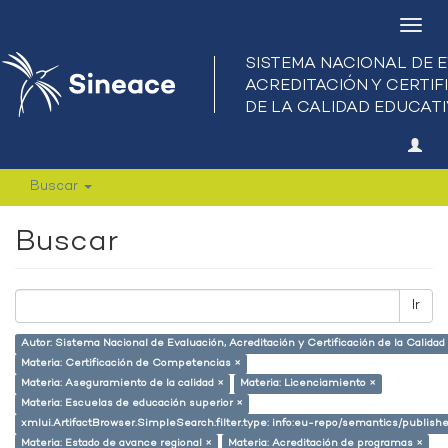
Camb
nave
Buscar
Buscar
Ir
Autor: Sistema Nacional de Evaluación, Acreditación y Certificación de la Calid
Materia: Certificación de Competencias ×
Materia: Aseguramiento de la calidad ×
Materia: Licenciamiento ×
Materia: Escuelas de educación superior ×
xmlui.ArtifactBrowser.SimpleSearch.filter.type: info:eu-repo/semantics/publish
Materia: Estado de avance regional ×
Materia: Acreditación de programas ×