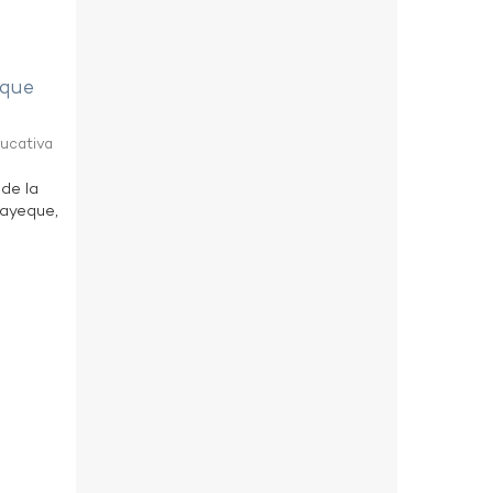
eque
ducativa
 de la
bayeque,