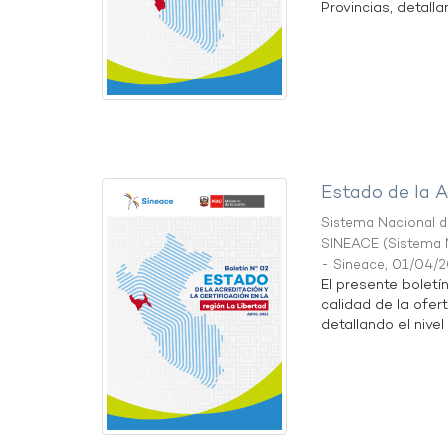
Provincias, detallan
Estado de la A
Sistema Nacional de
SINEACE
(
Sistema N
- Sineace
,
01/04/
El presente boletí
calidad de la ofer
detallando el nivel 