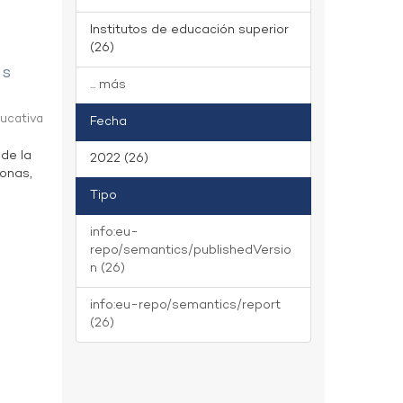
Institutos de educación superior
(26)
as
... más
ducativa
Fecha
 de la
2022 (26)
zonas,
Tipo
info:eu-
repo/semantics/publishedVersio
n (26)
info:eu-repo/semantics/report
(26)