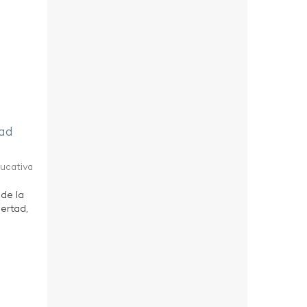
tad
ducativa
 de la
bertad,