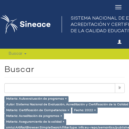
Camb
nave
Buscar
Buscar
Ir
Materia: Autoevaluación de programas ×
Autor: Sistema Nacional de Evaluación, Acreditación y Certificación de la Calid
Materia: Certificación de Competencias ×
Fecha: 2022 ×
Materia: Acreditación de programas ×
Materia: Aseguramiento de la calidad ×
xmlui.ArtifactBrowser.SimpleSearch.filter.type: info:eu-repo/semantics/publish