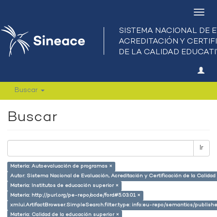
Camb
nave
Buscar
Buscar
Ir
Materia: Autoevaluación de programas ×
Autor: Sistema Nacional de Evaluación, Acreditación y Certificación de la Calid
Materia: Institutos de educación superior ×
Materia: http://purl.org/pe-repo/ocde/ford#5.03.01 ×
xmlui.ArtifactBrowser.SimpleSearch.filter.type: info:eu-repo/semantics/publish
Materia: Calidad de la educación superior ×