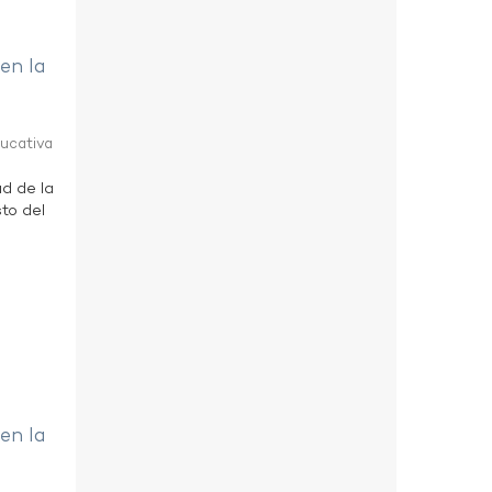
 en la
ducativa
ad de la
to del
 en la