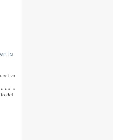
 en la
ducativa
ad de la
to del