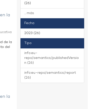
(26)
... más
 en la
Fecha
ducativa
2023 (26)
ad de la
Tipo
to del
info:eu-
repo/semantics/publishedVersio
n (26)
info:eu-repo/semantics/report
(26)
 en la