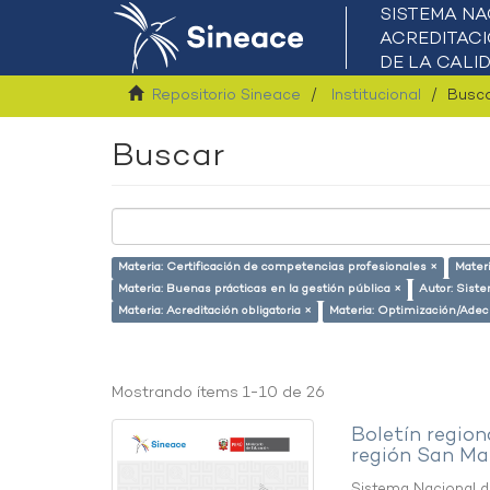
Repositorio Sineace
Institucional
Busc
Buscar
Materia: Certificación de competencias profesionales ×
Mater
Materia: Buenas prácticas en la gestión pública ×
Autor: Siste
Materia: Acreditación obligatoria ×
Materia: Optimización/Adec
Mostrando ítems 1-10 de 26
Boletín region
región San Ma
Sistema Nacional de