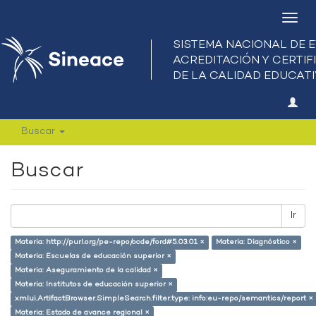
Camb
nave
Buscar
Buscar
Ir
Materia: http://purl.org/pe-repo/ocde/ford#5.03.01 ×
Materia: Diagnóstico ×
Materia: Escuelas de educación superior ×
Materia: Aseguramiento de la calidad ×
Materia: Institutos de educación superior ×
xmlui.ArtifactBrowser.SimpleSearch.filter.type: info:eu-repo/semantics/report ×
Materia: Estado de avance regional ×