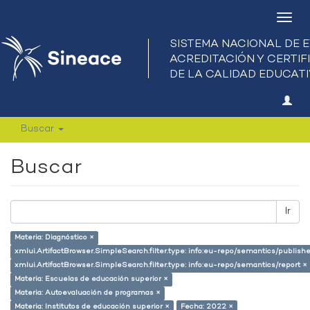
Camb
nave
Buscar
Buscar
Ir
Materia: Diagnóstico ×
xmlui.ArtifactBrowser.SimpleSearch.filter.type: info:eu-repo/semantics/publish
xmlui.ArtifactBrowser.SimpleSearch.filter.type: info:eu-repo/semantics/report ×
Materia: Escuelas de educación superior ×
Materia: Autoevaluación de programas ×
Materia: Institutos de educación superior ×
Fecha: 2022 ×