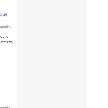
eque
ducativa
 de la
bayeque,
ducativa