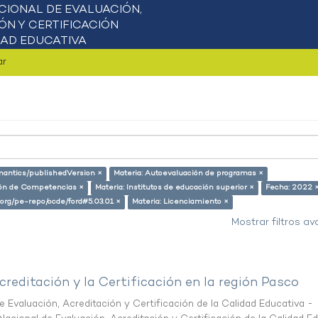
ar
emantics/publishedVersion ×
Materia: Autoevaluación de programas ×
ción de Competencias ×
Materia: Institutos de educación superior ×
Fecha: 2022 
l.org/pe-repo/ocde/ford#5.03.01 ×
Materia: Licenciamiento ×
Mostrar filtros a
creditación y la Certificación en la región Pasco
 Evaluación, Acreditación y Certificación de la Calidad Educativa -