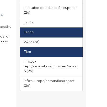
Institutos de educación superior
(26)
as
... más
ducativa
Fecha
 de la
zonas,
2022 (26)
Tipo
info:eu-
repo/semantics/publishedVersio
n (26)
info:eu-repo/semantics/report
(26)