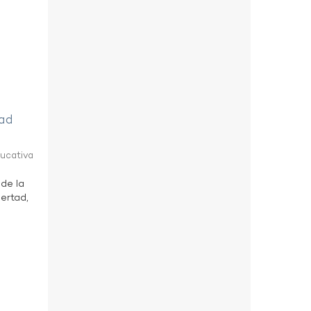
tad
ducativa
 de la
bertad,