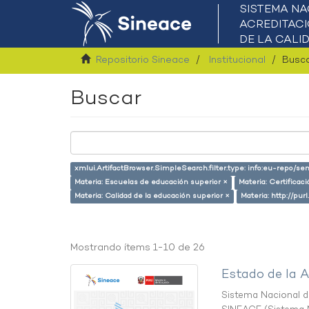
Repositorio Sineace
Institucional
Busc
Buscar
xmlui.ArtifactBrowser.SimpleSearch.filter.type: info:eu-repo/s
Materia: Escuelas de educación superior ×
Materia: Certifica
Materia: Calidad de la educación superior ×
Materia: http://pur
Mostrando ítems 1-10 de 26
Estado de la A
Sistema Nacional de