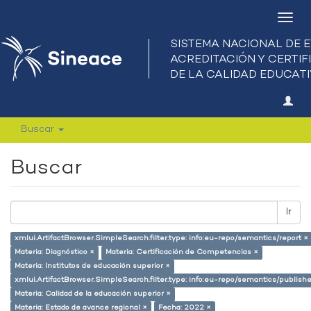
Camb
nave
Buscar
Buscar
Ir
xmlui.ArtifactBrowser.SimpleSearch.filter.type: info:eu-repo/semantics/report ×
Materia: Diagnóstico ×
Materia: Certificación de Competencias ×
Materia: Institutos de educación superior ×
xmlui.ArtifactBrowser.SimpleSearch.filter.type: info:eu-repo/semantics/publish
Materia: Calidad de la educación superior ×
Materia: Estado de avance regional ×
Fecha: 2022 ×