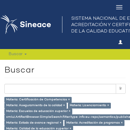
Camb
nave
Buscar
Buscar
Ir
Materia: Certificación de Competencias ×
Materia: Aseguramiento de la calidad ×
Materia: Licenciamiento ×
Materia: Escuelas de educación superior ×
xmlui.ArtifactBrowser.SimpleSearch.filter.type: info:eu-repo/semantics/publish
Materia: Estado de avance regional ×
Materia: Acreditación de programas ×
Materia: Calidad de la educación superior ×