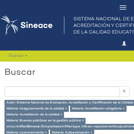
Camb
nave
Buscar
Buscar
Ir
Autor: Sistema Nacional de Evaluación, Acreditación y Certificación de la Calid
Materia: Aseguramiento de la calidad ×
Materia: Acreditación obligatoria ×
Materia: Acreditación de la calidad ×
Materia: Buenas prácticas en la gestión pública ×
xmlui.ArtifactBrowser.SimpleSearch.filter.type: info:eu-repo/semantics/publish
Materia: Licenciamiento ×
Materia: Autoevaluación ×