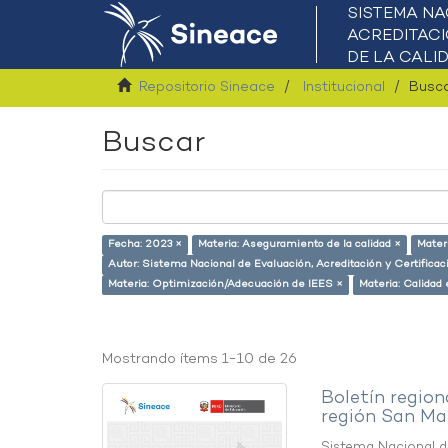
Repositorio Sineace
Institucional
Busc
Buscar
Fecha: 2023 ×
Materia: Aseguramiento de la calidad ×
Mater
Autor: Sistema Nacional de Evaluación, Acreditación y Certifica
Materia: Optimización/Adecuación de IEES ×
Materia: Calidad
Mostrando ítems 1-10 de 26
Boletín region
región San Ma
Sistema Nacional de