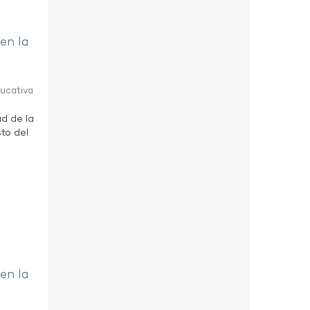
 en la
ducativa
ad de la
to del
 en la