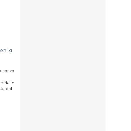
 en la
ducativa
ad de la
to del