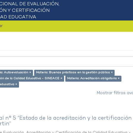
ar
ia: Autoevaluación ×
Materia: Buenas prácticas en la gestión pública ×
ción de la Calidad Educativa - SINEACE ×
Materia: Acreditación obligatoria ×
 educativa ×
Mostrar filtros a
al n° 5 “Estado de la acreditación y la certificación
rtin”
 Evaluación, Acreditación y Certificación de la Calidad Educativa -