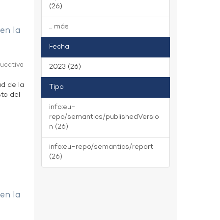
(26)
... más
 en la
Fecha
ducativa
2023 (26)
ad de la
Tipo
to del
info:eu-
repo/semantics/publishedVersio
n (26)
info:eu-repo/semantics/report
(26)
 en la