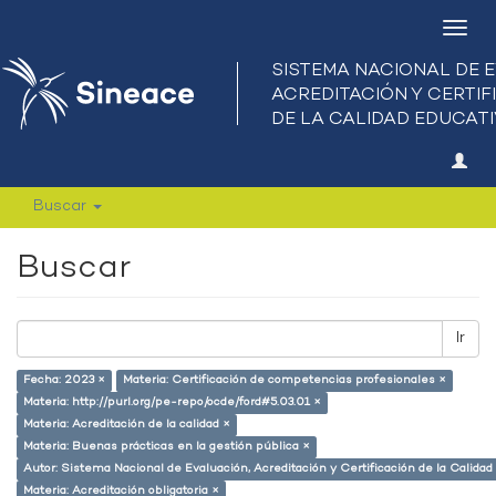
Camb
nave
Buscar
Buscar
Ir
Fecha: 2023 ×
Materia: Certificación de competencias profesionales ×
Materia: http://purl.org/pe-repo/ocde/ford#5.03.01 ×
Materia: Acreditación de la calidad ×
Materia: Buenas prácticas en la gestión pública ×
Autor: Sistema Nacional de Evaluación, Acreditación y Certificación de la Calid
Materia: Acreditación obligatoria ×