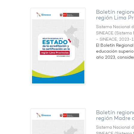
Boletín region
región Lima Pr
Sistema Nacional de
SINEACE
(
Sistema N
- SINEACE
,
2023-1
El Boletín Regiona
educación superio
año 2023, considera
Boletín region
región Madre 
Sistema Nacional de
SINEACE
(
Sistema N