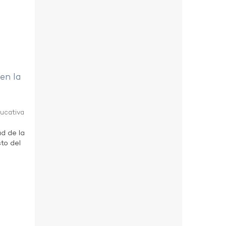
 en la
ducativa
ad de la
to del