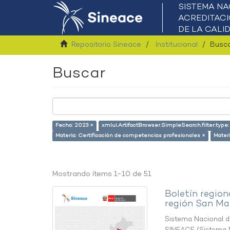
Repositorio Sineace
Institucional
Busc
Buscar
Fecha: 2023 ×
xmlui.ArtifactBrowser.SimpleSearch.filter.type
Materia: Certificación de competencias profesionales ×
Mater
Mostrando ítems 1-10 de 51
Boletín region
región San Ma
Sistema Nacional de