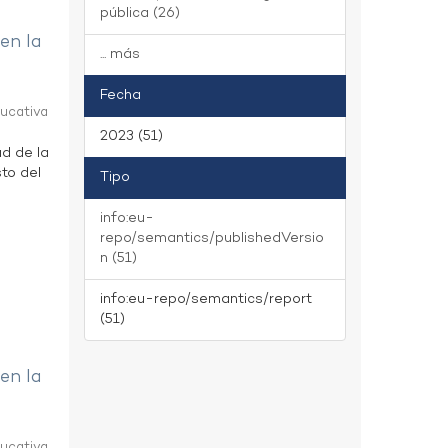
pública (26)
 en la
... más
Fecha
ducativa
2023 (51)
ad de la
to del
Tipo
info:eu-
repo/semantics/publishedVersio
n (51)
info:eu-repo/semantics/report
(51)
 en la
ducativa