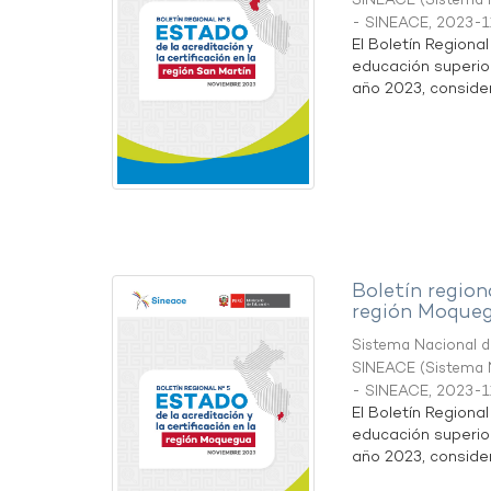
SINEACE
(
Sistema N
- SINEACE
,
2023-1
El Boletín Regiona
educación superio
año 2023, considera
Boletín region
región Moque
Sistema Nacional de
SINEACE
(
Sistema N
- SINEACE
,
2023-1
El Boletín Regiona
educación superio
año 2023, considera