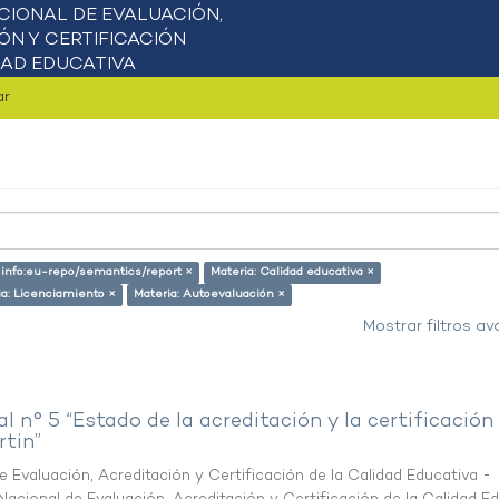
ar
: info:eu-repo/semantics/report ×
Materia: Calidad educativa ×
ia: Licenciamiento ×
Materia: Autoevaluación ×
Mostrar filtros a
al n° 5 “Estado de la acreditación y la certificación
rtin”
 Evaluación, Acreditación y Certificación de la Calidad Educativa -