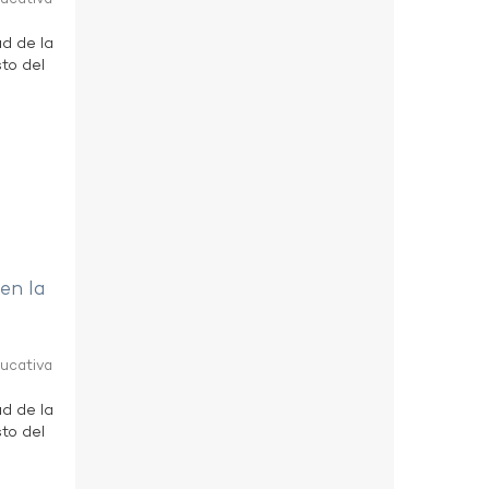
ad de la
to del
 en la
ducativa
ad de la
to del