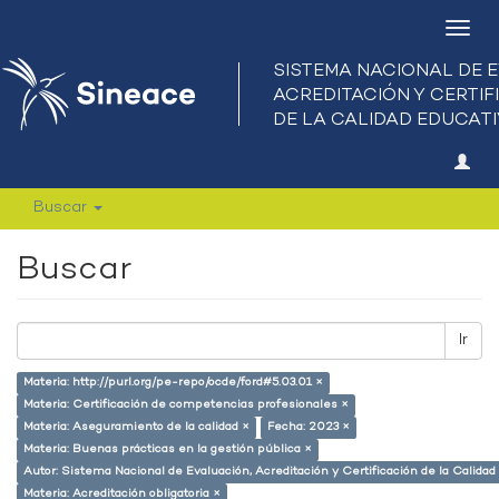
Camb
nave
Buscar
Buscar
Ir
Materia: http://purl.org/pe-repo/ocde/ford#5.03.01 ×
Materia: Certificación de competencias profesionales ×
Materia: Aseguramiento de la calidad ×
Fecha: 2023 ×
Materia: Buenas prácticas en la gestión pública ×
Autor: Sistema Nacional de Evaluación, Acreditación y Certificación de la Calid
Materia: Acreditación obligatoria ×