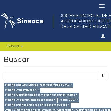
Camb
nave
Buscar
Buscar
Ir
Materia: http://purl.org/pe-repo/ocde/ford#5.03.01 ×
Materia: Autoevaluación ×
Materia: Certificación de competencias profesionales ×
Materia: Aseguramiento de la calidad ×
Fecha: 2023 ×
Materia: Buenas prácticas en la gestión pública ×
Autor: Sistema Nacional de Evaluación, Acreditación y Certificación de la Calid