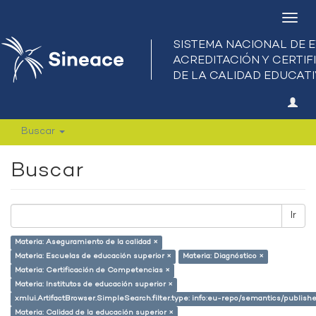
Camb
nave
Buscar
Buscar
Ir
Materia: Aseguramiento de la calidad ×
Materia: Escuelas de educación superior ×
Materia: Diagnóstico ×
Materia: Certificación de Competencias ×
Materia: Institutos de educación superior ×
xmlui.ArtifactBrowser.SimpleSearch.filter.type: info:eu-repo/semantics/publish
Materia: Calidad de la educación superior ×