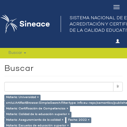
Camb
nave
Buscar
Buscar
Ir
Materia: Universidad ×
xmlui.ArtifactBrowser.SimpleSearch.filter.type: info:eu-repo/semantics/publish
Materia: Certificación de Competencias ×
Materia: Calidad de la educación superior ×
Materia: Aseguramiento de la calidad ×
Fecha: 2022 ×
Materia: Escuelas de educación superior ×