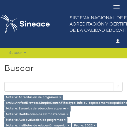
Camb
nave
Buscar
Buscar
Ir
Materia: Acreditación de programas ×
xmlui.ArtifactBrowser.SimpleSearch.filter.type: info:eu-repo/semantics/publish
Materia: Escuelas de educación superior ×
Materia: Certificación de Competencias ×
Materia: Autoevaluación de programas ×
Materia: Institutos de educación superior ×
Fecha: 2022 ×