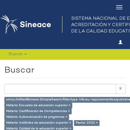
Camb
nave
Buscar
Buscar
Ir
xmlui.ArtifactBrowser.SimpleSearch.filter.type: info:eu-repo/semantics/publish
Materia: Escuelas de educación superior ×
Materia: Certificación de Competencias ×
Materia: Autoevaluación de programas ×
Materia: Institutos de educación superior ×
Fecha: 2022 ×
Materia: Calidad de la educación superior ×