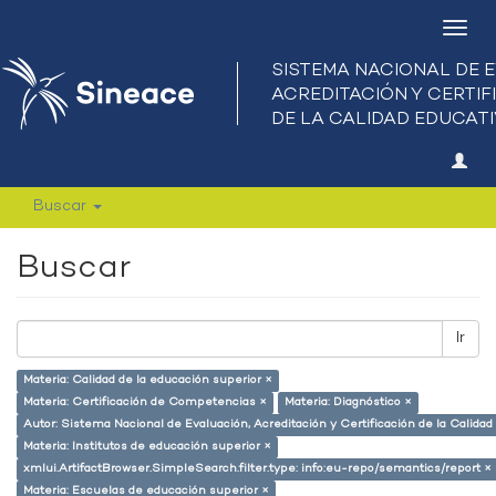
Camb
nave
Buscar
Buscar
Ir
Materia: Calidad de la educación superior ×
Materia: Certificación de Competencias ×
Materia: Diagnóstico ×
Autor: Sistema Nacional de Evaluación, Acreditación y Certificación de la Calid
Materia: Institutos de educación superior ×
xmlui.ArtifactBrowser.SimpleSearch.filter.type: info:eu-repo/semantics/report ×
Materia: Escuelas de educación superior ×