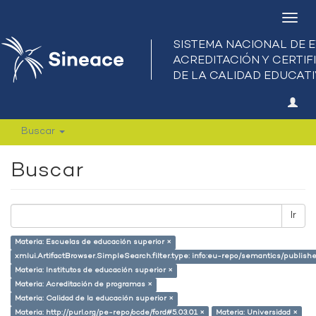
Camb
nave
Buscar
Buscar
Ir
Materia: Escuelas de educación superior ×
xmlui.ArtifactBrowser.SimpleSearch.filter.type: info:eu-repo/semantics/publish
Materia: Institutos de educación superior ×
Materia: Acreditación de programas ×
Materia: Calidad de la educación superior ×
Materia: http://purl.org/pe-repo/ocde/ford#5.03.01 ×
Materia: Universidad ×