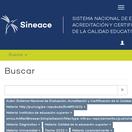
Camb
nave
Buscar
Buscar
Ir
Autor: Sistema Nacional de Evaluación, Acreditación y Certificación de la Calid
Materia: http://purl.org/pe-repo/ocde/ford#5.03.01 ×
Materia: Institutos de educación superior ×
xmlui.ArtifactBrowser.SimpleSearch.filter.type: info:eu-repo/semantics/publish
Materia: Diagnóstico ×
Materia: Calidad de la educación superior ×
Materia: Universidad ×
Fecha: 2022 ×
Materia: Licenciamiento ×