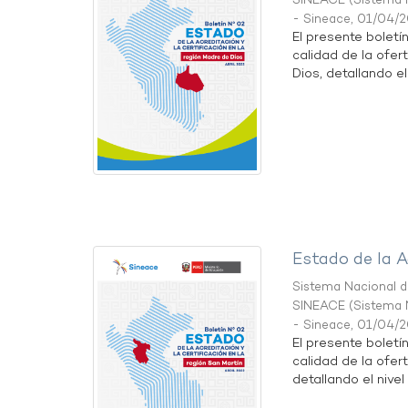
SINEACE
(
Sistema N
- Sineace
,
01/04/
El presente boletí
calidad de la ofer
Dios, detallando el 
Estado de la A
Sistema Nacional de
SINEACE
(
Sistema N
- Sineace
,
01/04/
El presente boletí
calidad de la ofer
detallando el nivel 