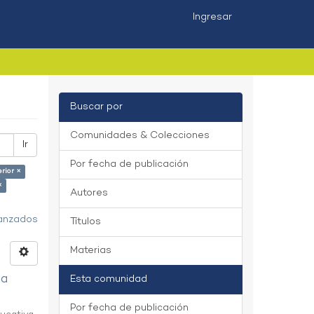
Ingresar
Buscar por
Comunidades & Colecciones
Ir
Por fecha de publicación
rior ×
×
Autores
vanzados
Títulos
Materias
na
Esta comunidad
Por fecha de publicación