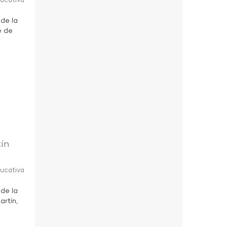
ducativa
 de la
e de
tín
ducativa
 de la
artín,