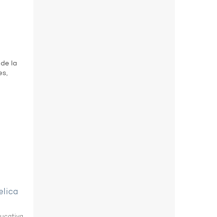
 de la
es,
elica
ducativa