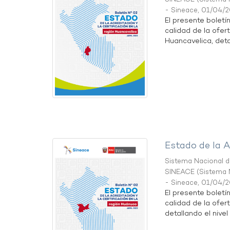
- Sineace
,
01/04/
El presente boletí
calidad de la ofer
Huancavelica, detal
Estado de la A
Sistema Nacional de
SINEACE
(
Sistema N
- Sineace
,
01/04/
El presente boletí
calidad de la ofer
detallando el nivel 