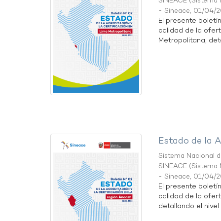
SINEACE
(
Sistema N
- Sineace
,
01/04/
El presente boletí
calidad de la ofer
Metropolitana, detal
Estado de la A
Sistema Nacional de
SINEACE
(
Sistema N
- Sineace
,
01/04/
El presente boletí
calidad de la ofer
detallando el nivel 