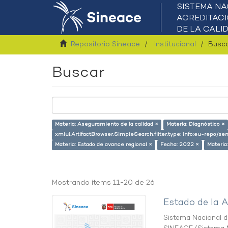
Repositorio Sineace
Institucional
Busc
Buscar
Materia: Aseguramiento de la calidad ×
Materia: Diagnóstico ×
xmlui.ArtifactBrowser.SimpleSearch.filter.type: info:eu-repo/s
Materia: Estado de avance regional ×
Fecha: 2022 ×
Materia
Mostrando ítems 11-20 de 26
Estado de la A
Sistema Nacional de