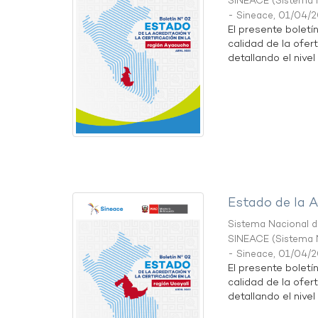
SINEACE
(
Sistema N
- Sineace
,
01/04/
El presente boletí
calidad de la ofer
detallando el nivel 
Estado de la A
Sistema Nacional de
SINEACE
(
Sistema N
- Sineace
,
01/04/
El presente boletí
calidad de la ofer
detallando el nivel 