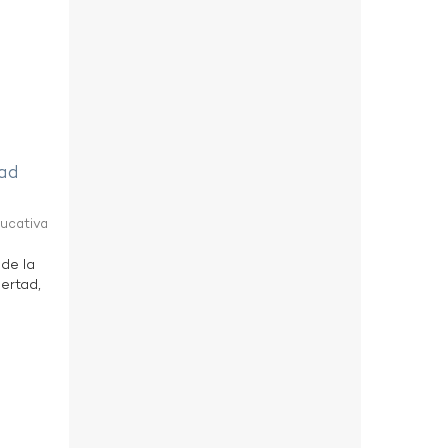
tad
ducativa
 de la
bertad,