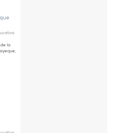
eque
ducativa
 de la
bayeque,
ducativa