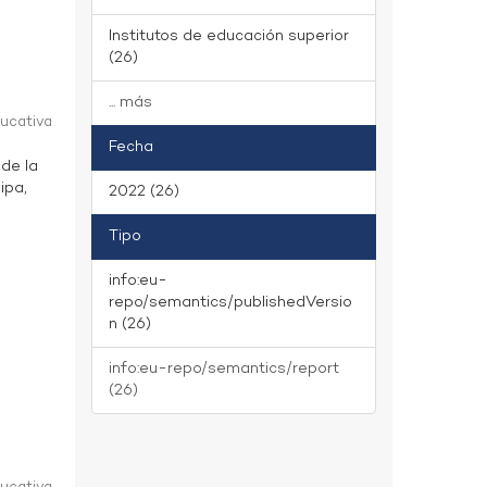
Institutos de educación superior
(26)
... más
ducativa
Fecha
 de la
ipa,
2022 (26)
Tipo
info:eu-
repo/semantics/publishedVersio
n (26)
info:eu-repo/semantics/report
(26)