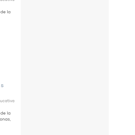
 de la
as
ducativa
 de la
zonas,