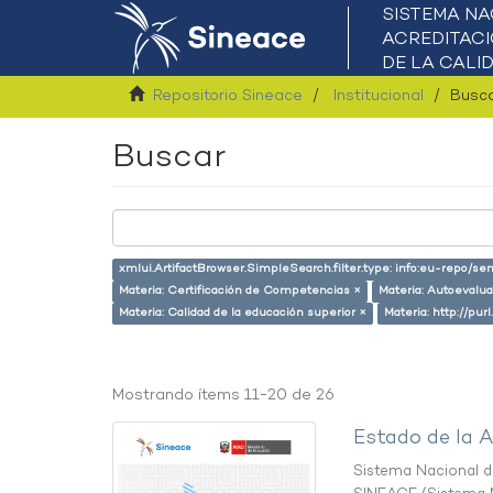
Repositorio Sineace
Institucional
Busc
Buscar
xmlui.ArtifactBrowser.SimpleSearch.filter.type: info:eu-repo/s
Materia: Certificación de Competencias ×
Materia: Autoevalu
Materia: Calidad de la educación superior ×
Materia: http://pur
Mostrando ítems 11-20 de 26
Estado de la A
Sistema Nacional de