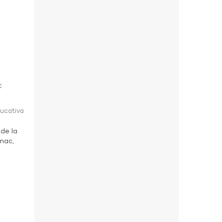
c
ducativa
 de la
ímac,