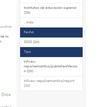
Institutos de educación superior
(26)
... más
ducativa
Fecha
 de la
o,
2022 (26)
Tipo
info:eu-
repo/semantics/publishedVersio
n (26)
info:eu-repo/semantics/report
(26)
e Dios