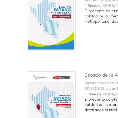
SINEACE
(
Sistema N
- Sineace
,
01/04/
El presente boletí
calidad de la ofer
Metropolitana, detal
Estado de la A
Sistema Nacional de
SINEACE
(
Sistema N
- Sineace
,
01/04/
El presente boletí
calidad de la ofer
detallando el nivel 