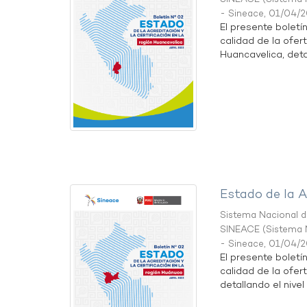
- Sineace
,
01/04/
El presente boletí
calidad de la ofer
Huancavelica, detal
Estado de la A
Sistema Nacional de
SINEACE
(
Sistema N
- Sineace
,
01/04/
El presente boletí
calidad de la ofer
detallando el nivel 