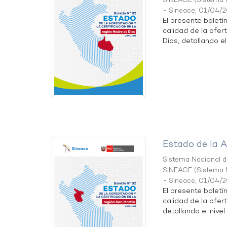
SINEACE
(
Sistema N
- Sineace
,
01/04/
El presente boletí
calidad de la ofer
Dios, detallando el 
Estado de la A
Sistema Nacional de
SINEACE
(
Sistema N
- Sineace
,
01/04/
El presente boletí
calidad de la ofer
detallando el nivel 