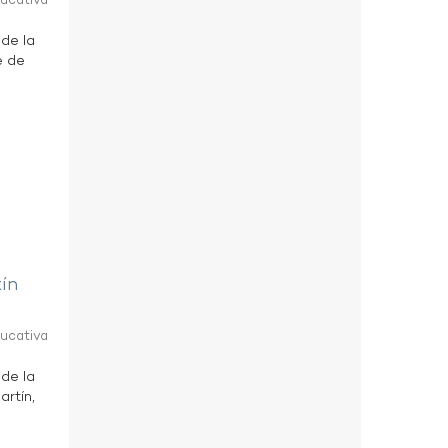
ducativa
 de la
e de
tín
ducativa
 de la
artín,