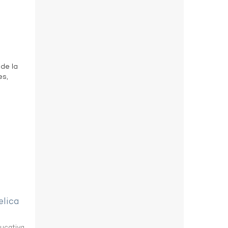
 de la
es,
elica
ducativa