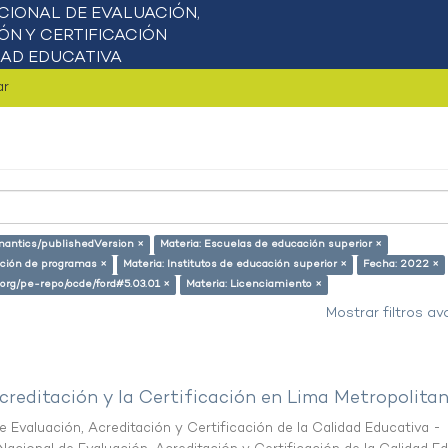
ar
emantics/publishedVersion ×
Materia: Escuelas de educación superior ×
ación de programas ×
Materia: Institutos de educación superior ×
Fecha: 2022 ×
l.org/pe-repo/ocde/ford#5.03.01 ×
Materia: Licenciamiento ×
Mostrar filtros a
creditación y la Certificación en Lima Metropolita
 Evaluación, Acreditación y Certificación de la Calidad Educativa -