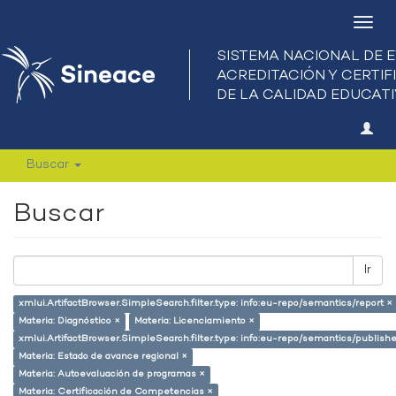
Camb
nave
Buscar
Buscar
Ir
xmlui.ArtifactBrowser.SimpleSearch.filter.type: info:eu-repo/semantics/report ×
Materia: Diagnóstico ×
Materia: Licenciamiento ×
xmlui.ArtifactBrowser.SimpleSearch.filter.type: info:eu-repo/semantics/publish
Materia: Estado de avance regional ×
Materia: Autoevaluación de programas ×
Materia: Certificación de Competencias ×